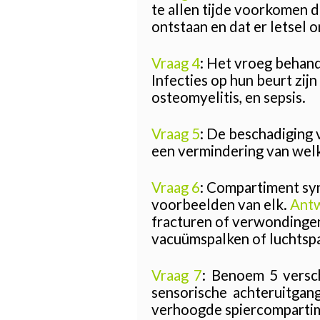
te allen tijde voorkomen d
ontstaan en dat er letsel o
Vraag 4
: Het vroeg behand
Infecties op hun beurt zij
osteomyelitis, en sepsis.
Vraag 5
: De beschadiging 
een vermindering van wel
Vraag 6
: Compartiment sy
voorbeelden van elk.
Ant
fracturen of verwondingen 
vacuümspalken of luchtspa
Vraag 7
: Benoem 5 versc
sensorische achteruitgan
verhoogde spiercompartimen