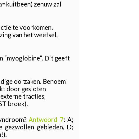
la=kuitbeen) zenuw zal
ectie te voorkomen.
zing van het weefsel,
n “myoglobine”. Dit geeft
ndige oorzaken. Benoem
kt door gesloten
externe tracties,
ST broek).
 syndroom?
Antwoord 7
: A;
de gezwollen gebieden, D;
!).