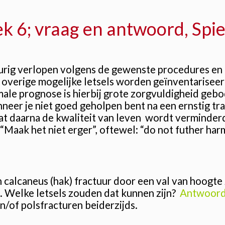
 6; vraag en antwoord, Spie
rig verlopen volgens de gewenste procedures en p
 overige mogelijke letsels worden geïnventariseer
le prognose is hierbij grote zorgvuldigheid gebod
eer je niet goed geholpen bent na een ernstig tr
 dat daarna de kwaliteit van leven wordt verminde
 “Maak het niet erger”, oftewel: “do not futher har
n calcaneus (hak) fractuur door een val van hoogte
. Welke letsels zouden dat kunnen zijn?
Antwoord
n/of polsfracturen beiderzijds.