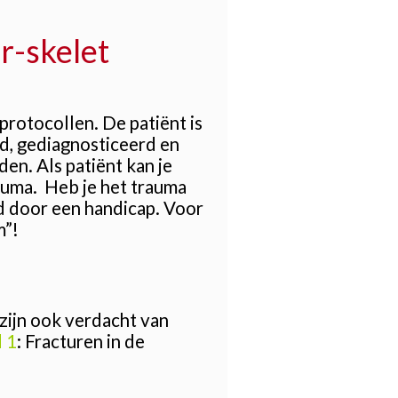
r-skelet
rotocollen. De patiënt is
d, gediagnosticeerd en
en. Als patiënt kan je
auma. Heb je het trauma
rd door een handicap. Voor
m”!
 zijn ook verdacht van
 1
: Fracturen in de