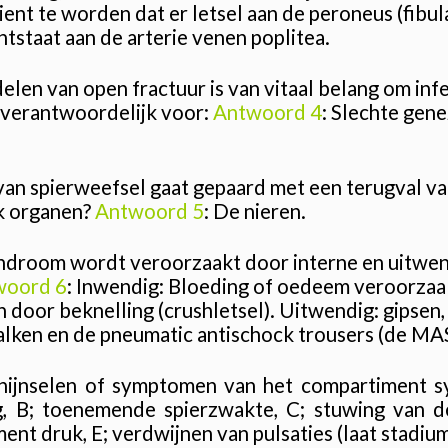
ient te worden dat er letsel aan de peroneus (fibu
ntstaat aan de arterie venen poplitea.
elen van open fractuur is van vitaal belang om inf
n verantwoordelijk voor:
Antwoord 4
: Slechte gene
van spierweefsel gaat gepaard met een terugval va
k organen?
Antwoord 5
: De nieren.
ndroom wordt veroorzaakt door interne en uitwe
woord 6
: Inwendig: Bloeding of oedeem veroorzaa
door beknelling (crushletsel). Uitwendig: gipsen, 
lken en de pneumatic antischock trousers (de MA
hijnselen of symptomen van het compartiment
g, B; toenemende spierzwakte, C; stuwing van 
t druk, E; verdwijnen van pulsaties (laat stadium