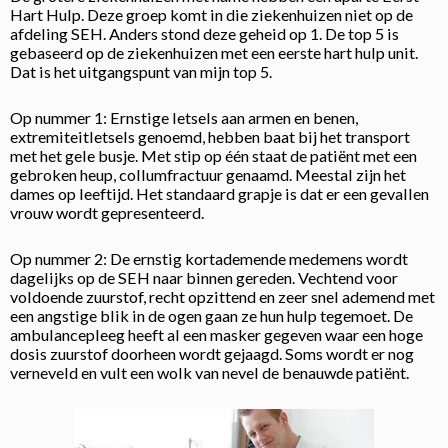
Hart Hulp. Deze groep komt in die ziekenhuizen niet op de
afdeling SEH. Anders stond deze geheid op 1. De top 5 is
gebaseerd op de ziekenhuizen met een eerste hart hulp unit.
Dat is het uitgangspunt van mijn top 5.
Op nummer 1:
Ernstige letsels aan armen en benen,
extremiteitletsels genoemd, hebben baat bij het transport
met het gele busje. Met stip op één staat de patiënt met een
gebroken heup, collumfractuur genaamd. Meestal zijn het
dames op leeftijd. Het standaard grapje is dat er een gevallen
vrouw wordt gepresenteerd.
Op nummer 2: De ernstig kortademende medemens wordt
dagelijks op de SEH naar binnen gereden. Vechtend voor
voldoende zuurstof, recht opzittend en zeer snel ademend met
een angstige blik in de ogen gaan ze hun hulp tegemoet. De
ambulancepleeg heeft al een masker gegeven waar een hoge
dosis zuurstof doorheen wordt gejaagd. Soms wordt er nog
verneveld en vult een wolk van nevel de benauwde patiënt.