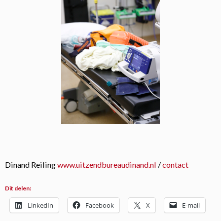
Dinand Reiling
www.uitzendbureaudinand.nl
/
contact
Dit delen:
LinkedIn
Facebook
X
E-mail